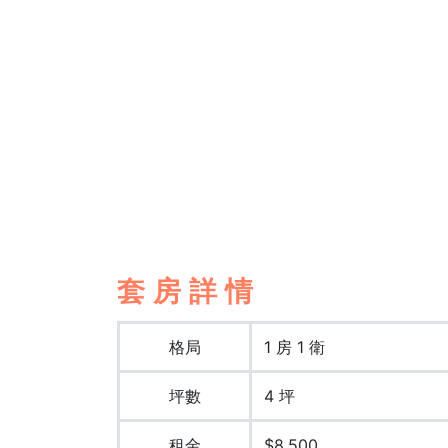
套房詳情
格局
1 房 1 衛
坪數
4 坪
租金
$8,500