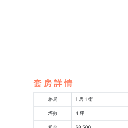
套房詳情
格局
1 房 1 衛
坪數
4 坪
租金
$8,500