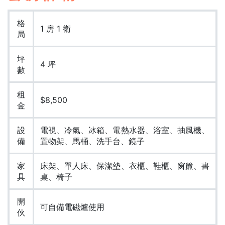
格
1 房 1 衛
局
坪
4 坪
數
租
$8,500
金
設
電視、冷氣、冰箱、電熱水器、浴室、抽風機、
備
置物架、馬桶、洗手台、鏡子
家
床架、單人床、保潔墊、衣櫃、鞋櫃、窗簾、書
具
桌、椅子
開
可自備電磁爐使用
伙