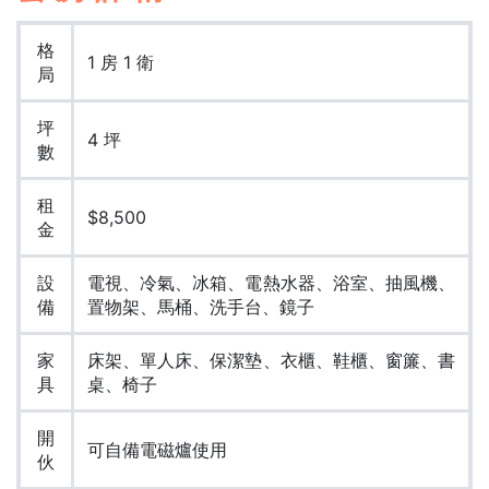
格
1 房 1 衛
局
坪
4 坪
數
租
$8,500
金
設
電視、冷氣、冰箱、電熱水器、浴室、抽風機、
備
置物架、馬桶、洗手台、鏡子
家
床架、單人床、保潔墊、衣櫃、鞋櫃、窗簾、書
具
桌、椅子
開
可自備電磁爐使用
伙