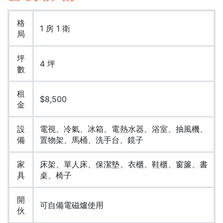
格
1 房 1 衛
局
坪
4 坪
數
租
$8,500
金
設
電視、冷氣、冰箱、電熱水器、浴室、抽風機、
備
置物架、馬桶、洗手台、鏡子
家
床架、單人床、保潔墊、衣櫃、鞋櫃、窗簾、書
具
桌、椅子
開
可自備電磁爐使用
伙