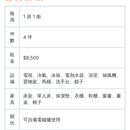
格
1 房 1 衛
局
坪
4 坪
數
租
$8,500
金
設
電視、冷氣、冰箱、電熱水器、浴室、抽風機、
備
置物架、馬桶、洗手台、鏡子
家
床架、單人床、保潔墊、衣櫃、鞋櫃、窗簾、書
具
桌、椅子
開
可自備電磁爐使用
伙