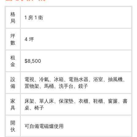
格
1 房 1 衛
局
坪
4 坪
數
租
$8,500
金
設
電視、冷氣、冰箱、電熱水器、浴室、抽風機、
備
置物架、馬桶、洗手台、鏡子
家
床架、單人床、保潔墊、衣櫃、鞋櫃、窗簾、書
具
桌、椅子
開
可自備電磁爐使用
伙