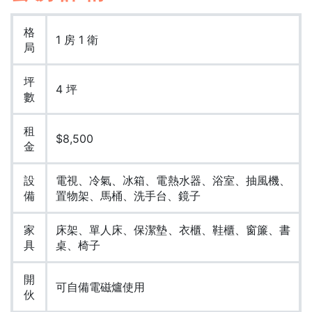
格
1 房 1 衛
局
坪
4 坪
數
租
$8,500
金
設
電視、冷氣、冰箱、電熱水器、浴室、抽風機、
備
置物架、馬桶、洗手台、鏡子
家
床架、單人床、保潔墊、衣櫃、鞋櫃、窗簾、書
具
桌、椅子
開
可自備電磁爐使用
伙